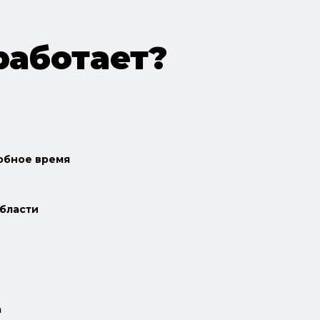
работает?
добное время
бласти
а